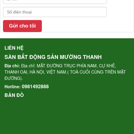
LIÊN HỆ
SÀN BẤT ĐỘNG SẢN MƯỜNG THANH
Địa chỉ:
Địa chỉ: MẶT ĐƯỜNG TRỤC PHÍA NAM, CỰ KHÊ,
THANH OAI, HÀ NỘI, VIỆT NAM.( TOÀ CUỐI CÙNG TRÊN MẶT
ĐƯỜNG).
0981492888
Hotline:
BẢN ĐỒ