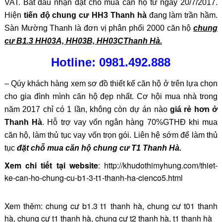
VAT. Bắt đầu nhận đặt chỗ mua căn hộ từ ngày 20/7/2017.
Hiện
tiến độ chung cư HH3 Thanh hà
đang làm trần hầm.
Sàn Mường Thanh là đơn vị phân phối 2000 căn hộ
chung
cư B1.3 HH03A, HH03B, HH03CThanh Hà.
Hotline: 0981.492.888
– Qúy khách hàng xem sơ đồ thiết kế căn hộ ở trên lựa chọn
cho gia đình mình căn hộ đẹp nhất. Cơ hội mua nhà trong
năm 2017 chỉ có 1 lần, không còn dự án nào
giá rẻ hơn ở
Thanh Hà
. Hỗ trợ vay vốn ngân hàng 70%GTHĐ khi mua
căn hộ, làm thủ tục vay vốn trọn gói. Liên hệ sớm để làm thủ
tục
đặt chỗ mua căn hộ chung cư T1 Thanh Hà.
Xem chi tiết tại website
: http://khudothimyhung.com/thiet-
ke-can-ho-chung-cu-b1-3-t1-thanh-ha-cienco5.html
Xem thêm:
chung cư b1.3 t1 thanh hà
,
chung cư t01 thanh
hà
,
chung cư t1 thanh hà
,
chung cư t2 thanh hà
,
t1 thanh hà