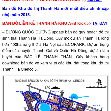
B
ản đồ Khu đô thị Thanh Hà mới nhất điều chỉnh cập
nhật năm 2018.
BẢN ĐỒ LIỀN KỀ THANH HÀ KHU A+B Kick >>
TẠI ĐÂY
– DƯƠNG QUỐC CƯỜNG update bản đồ quy hoạch đô thị
sinh thái Thanh Hà Hà Đông. Quy mô dự án Thanh Hà rộng
hơn 400ha rộng thứ 2 Hà Nội sau ECOPARK. Dự án trọng
điểm của huyện Thanh Oai và Quận Hà Đông, dự án tâm
huyết của BÁC LÊ THANH THẢN. Qúy khách hàng
download bản đồ về xem vị trí các khu đất trong khu đô thị
Thanh Hà Cienco 5.