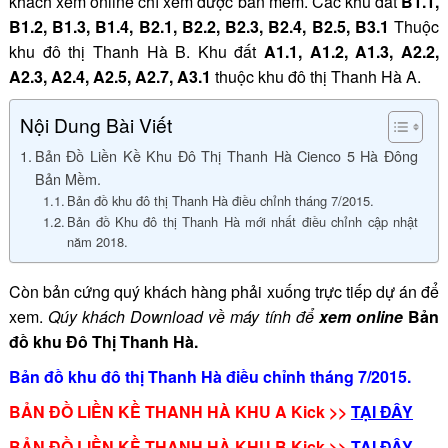
khách xem online chỉ xem được bản mềm. Các khu đất
B1.1,
B1.2, B1.3, B1.4, B2.1, B2.2, B2.3, B2.4, B2.5, B3.1
Thuộc
khu đô thị Thanh Hà B. Khu đất
A1.1, A1.2, A1.3, A2.2,
A2.3, A2.4, A2.5, A2.7, A3.1
thuộc khu đô thị Thanh Hà A.
Nội Dung Bài Viết
Bản Đồ Liền Kề Khu Đô Thị Thanh Hà Cienco 5 Hà Đông
Bản Mềm.
Bản đồ khu đô thị Thanh Hà điều chỉnh tháng 7/2015.
Bản đồ Khu đô thị Thanh Hà mới nhất điều chỉnh cập nhật
năm 2018.
Còn bản cứng quý khách hàng phải xuống trực tiếp dự án để
xem.
Qúy khách Download về máy tính để
xem online
Bản
đồ khu Đô Thị Thanh Hà.
Bản đồ khu đô thị Thanh Hà điều chỉnh tháng 7/2015.
BẢN ĐỒ LIỀN KỀ THANH HÀ KHU A Kick >>
TẠI ĐÂY
BẢN ĐỒ LIỀN KỀ THANH HÀ KHU B Kick >>
TẠI ĐÂY