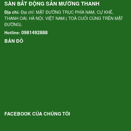
SÀN BẤT ĐỘNG SẢN MƯỜNG THANH
Địa chỉ:
Địa chỉ: MẶT ĐƯỜNG TRỤC PHÍA NAM, CỰ KHÊ,
THANH OAI, HÀ NỘI, VIỆT NAM.( TOÀ CUỐI CÙNG TRÊN MẶT
ĐƯỜNG).
0981492888
Hotline:
BẢN ĐỒ
FACEBOOK CỦA CHÚNG TÔI