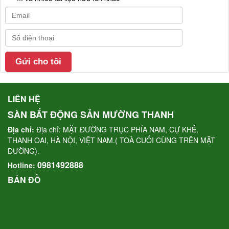
LIÊN HỆ
SÀN BẤT ĐỘNG SẢN MƯỜNG THANH
Địa chỉ:
Địa chỉ: MẶT ĐƯỜNG TRỤC PHÍA NAM, CỰ KHÊ,
THANH OAI, HÀ NỘI, VIỆT NAM.( TOÀ CUỐI CÙNG TRÊN MẶT
ĐƯỜNG).
0981492888
Hotline:
BẢN ĐỒ