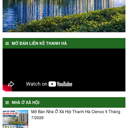
MỞ BÁN LIỀN KỀ THANH HÀ
NHÀ Ở XÃ HỘI
Mở Bán Nhà Ở Xã Hội Thanh Hà Cienco 5 Tháng
7/2026