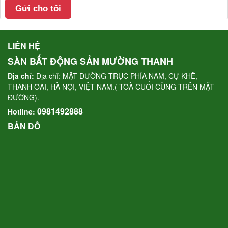
LIÊN HỆ
SÀN BẤT ĐỘNG SẢN MƯỜNG THANH
Địa chỉ:
Địa chỉ: MẶT ĐƯỜNG TRỤC PHÍA NAM, CỰ KHÊ,
THANH OAI, HÀ NỘI, VIỆT NAM.( TOÀ CUỐI CÙNG TRÊN MẶT
ĐƯỜNG).
0981492888
Hotline:
BẢN ĐỒ