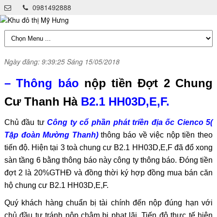
0981492888
Ngày đăng: 9:39:25 Sáng 15/05/2018
– Thông báo
nộp tiền Đợt 2 Chung
Cư Thanh Hà
B2.1 HH03D,E,F.
Chủ đầu tư
Công ty cổ phần phát triền địa ốc Cienco 5(
Tập đoàn Mường Thanh)
thông báo về việc nộp tiền theo
tiến độ. Hiện tại 3 toà chung cư B2.1 HH03D,E,F đã đổ xong
sàn tầng 6 bằng thông báo này công ty thông báo. Đóng tiền
đợt 2 là 20%GTHĐ và đồng thời ký hợp đồng mua bán căn
hộ chung cư B2.1 HH03D,E,F.
Quý khách hàng chuẩn bị tài chính đến nộp đúng hạn với
chủ đầu tư tránh nộp chậm bị phạt lãi. Tiến độ thực tế hiện