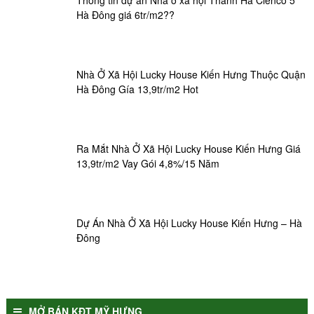
Thông tin dự án Nhà ở xã hội Thanh Hà Cienco 5
Hà Đông giá 6tr/m2??
Nhà Ở Xã Hội Lucky House Kiến Hưng Thuộc Quận
Hà Đông Gía 13,9tr/m2 Hot
Ra Mắt Nhà Ở Xã Hội Lucky House Kiến Hưng Giá
13,9tr/m2 Vay Gói 4,8%/15 Năm
Dự Án Nhà Ở Xã Hội Lucky House Kiến Hưng – Hà
Đông
MỞ BÁN KĐT MỸ HƯNG