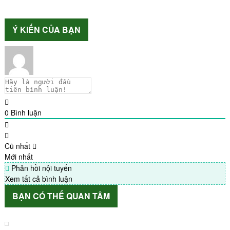
Ý KIẾN CỦA BẠN
0
Bình luận
Cũ nhất
Mới nhất
Phản hồi nội tuyến
Xem tất cả bình luận
BẠN CÓ THỂ QUAN TÂM