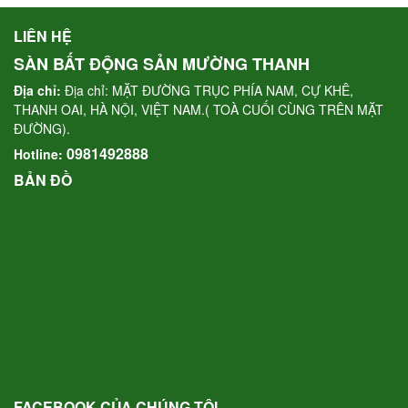
LIÊN HỆ
SÀN BẤT ĐỘNG SẢN MƯỜNG THANH
Địa chỉ:
Địa chỉ: MẶT ĐƯỜNG TRỤC PHÍA NAM, CỰ KHÊ,
THANH OAI, HÀ NỘI, VIỆT NAM.( TOÀ CUỐI CÙNG TRÊN MẶT
ĐƯỜNG).
0981492888
Hotline:
BẢN ĐỒ
FACEBOOK CỦA CHÚNG TÔI