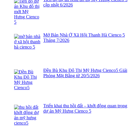
cập nhật 6/2026
Mở Bán Nhà Ở Xã Hội Thanh Hà Cienco 5
Tháng 7/2026
Đền Bù Khu Đô Thị Mỹ Hưng Cienco5 Giải
Phóng Mặt Bằng từ 20/5/2026
Triển khai thu hồi đất – khởi động quan trọng
dự án Mỹ Hưng Cienco 5