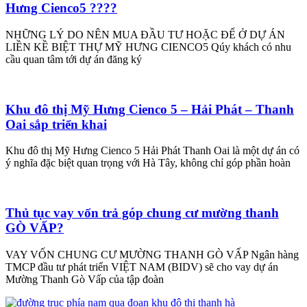
Hưng Cienco5 ????
NHỮNG LÝ DO NÊN MUA ĐẦU TƯ HOẶC ĐỂ Ở DỰ ÁN
LIỀN KỀ BIỆT THỰ MỸ HƯNG CIENCO5 Qúy khách có nhu
cầu quan tâm tới dự án đăng ký
Khu đô thị Mỹ Hưng Cienco 5 – Hải Phát – Thanh
Oai sắp triển khai
Khu đô thị Mỹ Hưng Cienco 5 Hải Phát Thanh Oai là một dự án có
ý nghĩa đặc biệt quan trọng với Hà Tây, không chỉ góp phần hoàn
Thủ tục vay vốn trả góp chung cư mường thanh
GÒ VẤP?
VAY VỐN CHUNG CƯ MƯỜNG THANH GÒ VẤP Ngân hàng
TMCP đầu tư phát triển VIỆT NAM (BIDV) sẽ cho vay dự án
Mường Thanh Gò Vấp của tập đoàn