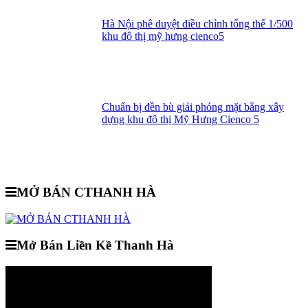
Hà Nội phê duyệt điều chỉnh tổng thế 1/500
khu đô thị mỹ hưng cienco5
Chuẩn bị đền bù giải phóng mặt bằng xây
dựng khu đô thị Mỹ Hưng Cienco 5
MỞ BÁN CTHANH HÀ
Mở Bán Liền Kề Thanh Hà