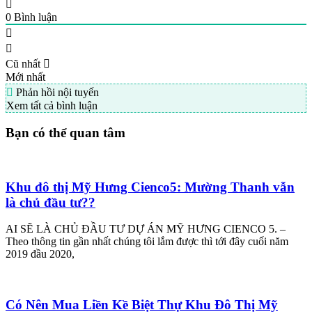
0
Bình luận
Cũ nhất
Mới nhất
Phản hồi nội tuyến
Xem tất cả bình luận
Bạn có thể quan tâm
Khu đô thị Mỹ Hưng Cienco5: Mường Thanh vẫn
là chủ đầu tư??
AI SẼ LÀ CHỦ ĐẦU TƯ DỰ ÁN MỸ HƯNG CIENCO 5. –
Theo thông tin gần nhất chúng tôi lắm được thì tới đây cuối năm
2019 đầu 2020,
Có Nên Mua Liền Kề Biệt Thự Khu Đô Thị Mỹ