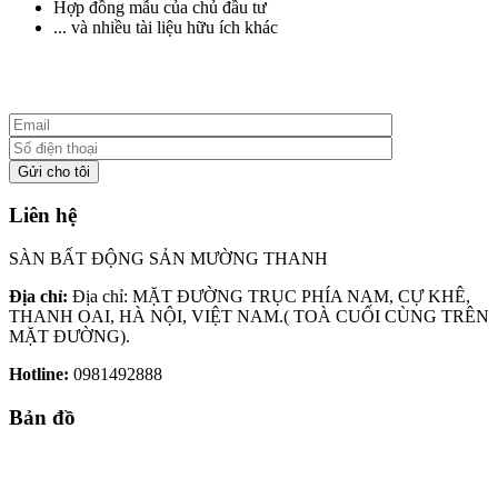
Hợp đồng mẫu của chủ đầu tư
... và nhiều tài liệu hữu ích khác
Liên hệ
SÀN BẤT ĐỘNG SẢN MƯỜNG THANH
Địa chỉ:
Địa chỉ: MẶT ĐƯỜNG TRỤC PHÍA NAM, CỰ KHÊ,
THANH OAI, HÀ NỘI, VIỆT NAM.( TOÀ CUỐI CÙNG TRÊN
MẶT ĐƯỜNG).
Hotline:
0981492888
Bản đồ