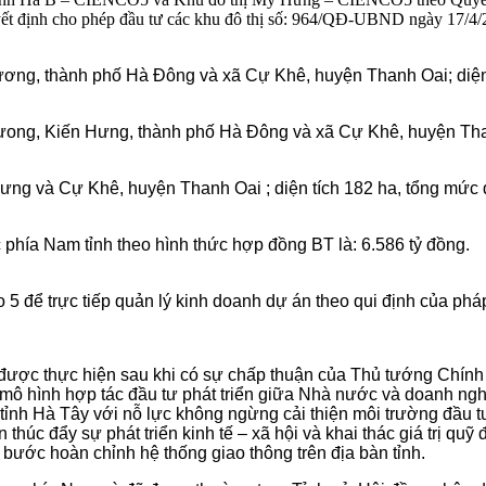
t định cho phép đầu tư các khu đô thị số: 964/QĐ-UBND ngày 17
ng, thành phố Hà Đông và xã Cự Khê, huyện Thanh Oai; diện t
ng, Kiến Hưng, thành phố Hà Đông và xã Cự Khê, huyện Thanh 
g và Cự Khê, huyện Thanh Oai ; diện tích 182 ha, tổng mức đầu
 phía Nam tỉnh theo hình thức hợp đồng BT là: 6.586 tỷ đồng.
 5 để trực tiếp quản lý kinh doanh dự án theo qui định của pháp
 được thực hiện sau khi có sự chấp thuận của Thủ tướng Chính
p mô hình hợp tác đầu tư phát triển giữa Nhà nước và doanh n
nh Hà Tây với nỗ lực không ngừng cải thiện môi trường đầu tư t
thúc đẩy sự phát triển kinh tế – xã hội và khai thác giá trị quỹ 
ng bước hoàn chỉnh hệ thống giao thông trên địa bàn tỉnh.