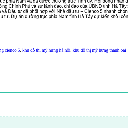
c phía Nam và đã được thường trực Tỉnh uỷ, Hội đồng nhân dâ
ướng Chính Phủ và sự lãnh đạo, chỉ đạo của UBND tỉnh Hà Tây;
và Đầu tư đã phối hợp với Nhà đầu tư – Cienco 5 nhanh chóng h
u tư. Dự án đường trục phía Nam tỉnh Hà Tây dự kiến khởi cô
ng cienco 5
,
khu đô thị mỹ hưng hà nội
,
khu đô thị mỹ hưng thanh oai