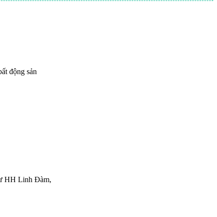
ất động sản
ư HH Linh Đàm,