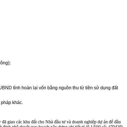
ông);
BND tỉnh hoàn lại vốn bằng nguồn thu từ tiền sử dụng đất
 pháp khác.
đã giao các khu đất cho Nhà đầu tư và doanh nghiệp dự án để đầu
h phê duyệt quy hoạch xây dựng chi tiết tỷ lệ 1/500 số: 479/QĐ-