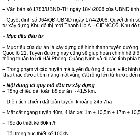
– Văn bản số 1783/UBND-TH ngày 18/4/2008 của UBND tỉnh H
– Quyết định số 964/QĐ-UBND ngày 17/4/2008, Quyết định s
tư xây dựng Khu đô thị mới Thanh Hà A – CIENCO5, Khu đô
+ Mục tiêu đầu tư
– Mục tiêu của dự án là xây dựng để hình thành tuyến đường 
Quốc lộ 21. Tuyến đường này cũng sẽ giúp hoàn chỉnh hệ thống
thông thuận lợi đi Hải Phòng, Quảng Ninh và đi các tỉnh phía
– Trong phạm vi các huyện mà tuyến đường đi qua, việc hình t
khai thác được tiềm năng một vùng đất rộng lớn từ trước đến
+ Nội dung và quy mô đầu tư xây dựng
– Tổng chiều dài toàn bộ dự án ~ 41,5 km.
– Diện tích chiếm đất toàn tuyến: khoảng 245,7ha
– Mặt cắt ngang tuyến 40m, 4 làn xe: 1m + 10,5m + 17m + 10
– Tốc độ thiết kế 60km/h
– Tải trọng trục thiết kế 100kN.