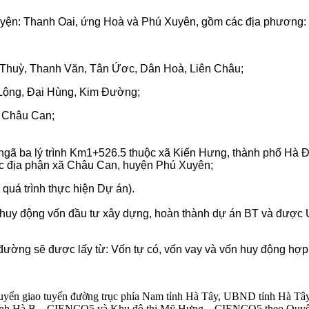
yện: Thanh Oai, ứng Hoà và Phú Xuyên, gồm các địa phương:
Thuỳ, Thanh Văn, Tân Ứơc, Dân Hoà, Liên Châu;
Lộng, Đại Hùng, Kim Đường;
, Châu Can;
gã ba lý trình Km1+526.5 thuộc xã Kiến Hưng, thành phố Hà Đ
ộc địa phận xã Châu Can, huyện Phú Xuyên;
 quá trình thực hiện Dự án).
huy động vốn đầu tư xây dựng, hoàn thành dự án BT và được U
 đường sẽ được lấy từ: Vốn tự có, vốn vay và vốn huy động hợp
uyển giao tuyến đường trục phía Nam tỉnh Hà Tây, UBND tỉnh Hà Tây 
nh Hà B – CIENCO5 và Khu đô thị Mỹ Hưng – CIENCO5 theo Quyết địn