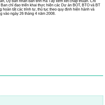
n, Uỷ ban nhân dân tỉnh Hà Tây xem xét chấp thuận. Chỉ
 Ban chỉ đạo triển khai thực hiện các Dự án BOT, BTO và BT
oàn tất các trình tự, thủ tục theo quy định hiện hành và
ng vào ngày 26 tháng 4 năm 2008.