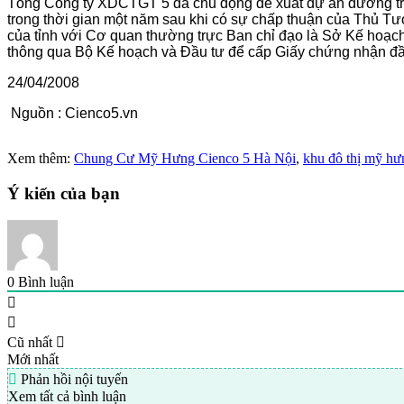
Tổng Công ty XDCTGT 5 đã chủ động đề xuất dự án đường trụ
trong thời gian một năm sau khi có sự chấp thuận của Thủ T
của tỉnh với Cơ quan thường trực Ban chỉ đạo là Sở Kế hoạch 
thông qua Bộ Kế hoạch và Đầu tư để cấp Giấy chứng nhận đầ
24/04/2008
Nguồn : Cienco5.vn
Xem thêm:
Chung Cư Mỹ Hưng Cienco 5 Hà Nội
,
khu đô thị mỹ hư
Ý kiến của bạn
0
Bình luận
Cũ nhất
Mới nhất
Phản hồi nội tuyến
Xem tất cả bình luận