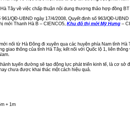
à Tây về việc chấp thuận nội dung thương thảo hợp đồng BT 
ố 961/QĐ-UBND ngày 17/4/2008, Quyết định số 963/QĐ-UBND n
 thị mới Thanh Hà B – CIENCO5,
Khu đô thị mới Mỹ Hưng
– C
mới nối từ Hà Đông đi xuyên qua các huyện phía Nam tỉnh Hà Tâ
 giao thông của tỉnh Hà Tây, kết nối với Quốc lộ 1, liên thông
 Nam.
hành tuyến đường sẽ tạo động lực phát triển kinh tế, là cơ sở 
 nay chưa được khai thác một cách hiệu quả.
,5m + 1m