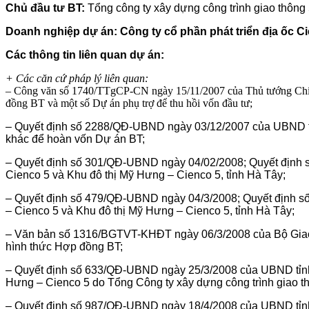
Chủ đầu tư BT:
Tổng công ty xây dựng công trình giao thông 
Doanh nghiệp dự án: Công ty cổ phần phát triển địa ốc Ci
Các thông tin liên quan dự án:
+ Các căn cứ pháp lý liên quan:
– Công văn số 1740/TTgCP-CN ngày 15/11/2007 của Thủ tướng Chính
đồng BT và một số Dự án phụ trợ để thu hồi vốn đầu tư;
– Quyết định số 2288/QĐ-UBND ngày 03/12/2007 của UBND tỉn
khác để hoàn vốn Dự án BT;
– Quyết định số 301/QĐ-UBND ngày 04/02/2008; Quyết định 
Cienco 5 và Khu đô thị Mỹ Hưng – Cienco 5, tỉnh Hà Tây;
– Quyết định số 479/QĐ-UBND ngày 04/3/2008; Quyết định số 
– Cienco 5 và Khu đô thị Mỹ Hưng – Cienco 5, tỉnh Hà Tây;
– Văn bản số 1316/BGTVT-KHĐT ngày 06/3/2008 của Bộ Giao th
hình thức Hợp đồng BT;
– Quyết định số 633/QĐ-UBND ngày 25/3/2008 của UBND tỉnh H
Hưng – Cienco 5 do Tổng Công ty xây dựng công trình giao th
– Quyết định số 987/QĐ-UBND ngày 18/4/2008 của UBND tỉnh 