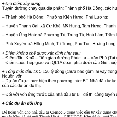
+ Địa điểm xây dựng
Tuyến đường chạy qua địa phận: Thành phố Hà Đông, các hu
– Thành phố Hà Đông: Phường Kiến Hưng, Phú Lương;
– Huyện Thanh Oai: xã Cự Khê, Mỹ Hưng, Tam Hưng, Thanh 
– Huyện Ứng Hoà: xã Phương Tú, Trung Tú, Hoà Lâm, Trầm 
– Phú Xuyên: xã Hồng Minh, Tri Trung, Phú Túc, Hoàng Long
+ Điểm khống chế được xác định như sau:
– Điểm đầu: Km0 – Tiếp giao đường Phúc La – Văn Phú (Tại n
– Điểm cuối: Tiếp giao với QL1A đoạn phía dưới cầu Giẽ thu
+
Tổng mức đầu tư
: 5.156 tỷ đồng (chưa bao gồm lãi vay trong
Nguồn vốn
– Dự án được thực hiện theo phương thức BT. Nhà đầu tư tự 
của các dự án đô thị.
– Đối với vốn ứng trước của nhà đầu tư BT để thi công tuyến
+ Các dự án đối ứng
Để hoàn vốn cho nhà đầu tư
Cienco 5
trong việc đầu tư xây dựng ch
tư các Khu đô thị mới Thanh Hà A – CIENCO5, Khu đô thị mới Tha