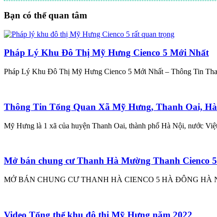
Bạn có thể quan tâm
Pháp Lý Khu Đô Thị Mỹ Hưng Cienco 5 Mới Nhất
Pháp Lý Khu Đô Thị Mỹ Hưng Cienco 5 Mới Nhất – Thông Tin Tha
Thông Tin Tổng Quan Xã Mỹ Hưng, Thanh Oai, Hà
Mỹ Hưng là 1 xã của huyện Thanh Oai, thành phố Hà Nội, nước Việ
Mở bán chung cư Thanh Hà Mường Thanh Cienco 5 
MỞ BÁN CHUNG CƯ THANH HÀ CIENCO 5 HÀ ĐÔNG HÀ NỘI GIÁ 1
Video Tổng thể khu đô thị Mỹ Hưng năm 2022