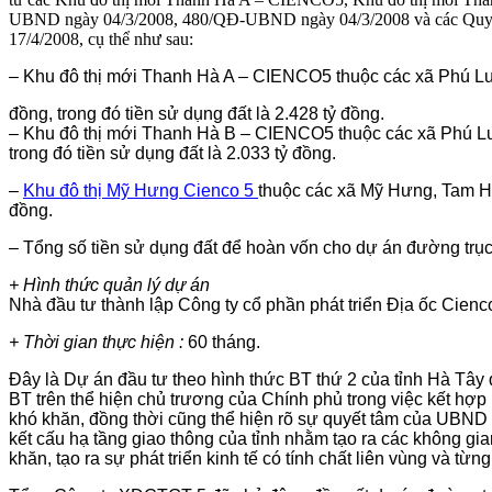
UBND ngày 04/3/2008, 480/QĐ-UBND ngày 04/3/2008 và các Quyế
17/4/2008, cụ thể như sau:
– Khu đô thị mới Thanh Hà A – CIENCO5 thuộc các xã Phú Lươ
đồng, trong đó tiền sử dụng đất là 2.428 tỷ đồng.
– Khu đô thị mới Thanh Hà B – CIENCO5 thuộc các xã Phú Lưo
trong đó tiền sử dụng đất là 2.033 tỷ đồng.
–
Khu đô thị Mỹ Hưng Cienco 5
thuộc các xã Mỹ Hưng, Tam Hưn
đồng.
– Tổng số tiền sử dụng đất để hoàn vốn cho dự án đường trục
+ Hình thức quản lý dự án
Nhà đầu tư thành lập Công ty cổ phần phát triển Địa ốc Cienco
+ Thời gian thực hiện :
60 tháng.
Đây là Dự án đầu tư theo hình thức BT thứ 2 của tỉnh Hà Tây
BT trên thể hiện chủ trương của Chính phủ trong việc kết hợ
khó khăn, đồng thời cũng thể hiện rõ sự quyết tâm của UBND tỉ
kết cấu hạ tầng giao thông của tỉnh nhằm tạo ra các không gian 
khăn, tạo ra sự phát triển kinh tế có tính chất liên vùng và từ