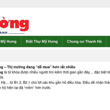
ề Mỹ Hưng
Biệt Thự Mỹ Hưng
Chung cư Thanh Hà
– Thị trường đang “dễ mua” hơn rất nhiều
ng
là từ khóa được nhiều người tìm kiếm thời gian gần đây… đặc biệt kh
26.
nh Hà… từ B1.3, B2.1 cho tới các khu gần hồ điều hòa. Điều dễ nhận thấy
n hộ hiện tại đã “mềm” hơn trước.