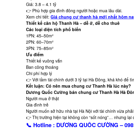
Giá: 3.8 – 4.1 tỷ
👉 Phù hợp gia đình đông người hoặc mua lâu dài.
Xem chi tiết:
Giá chung cư thanh hà mới nhất hôm na
Thiết kế căn hộ Thanh Hà – dễ ở, dễ cho thuê
Các loại diện tích phổ biến
1PN: 45–50m²
2PN: 60–70m²
3PN: 75–85m²
Ưu điểm
Thiết kế vuông vắn
Ban công thoáng
Chi phí hợp lý
👉 Với tầm tài chính dưới 3 tỷ tại
Hà Đông
, khá khó để 
Kết luận: Có nên mua chung cư Thanh Hà lúc này?
Dương Quốc Cường
bán chung cư Thanh Hà Hà Đô
Người mua ở thật
Gia đình trẻ
Người muốn sở hữu nhà tại Hà Nội với tài chính vừa phải
👉 Thị trường hiện tại không còn “sốt nóng”… nhưng lại 
📞 Hotline : DƯƠNG QUÔC CƯỜNG – 098