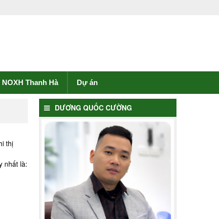
NOXH Thanh Hà
Dự án
DƯƠNG QUỐC CƯỜNG
i thị
 nhất là: