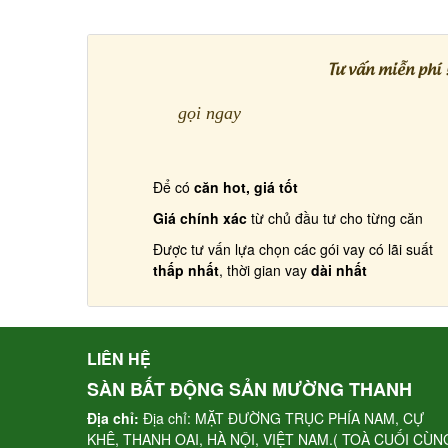
Tư vấn miễn phí 
gọi ngay
Để có
căn hot, giá tốt
Giá chính xác
từ chủ đầu tư cho từng căn
Được tư vấn lựa chọn các gói vay có lãi suất
thấp nhất
, thời gian vay
dài nhất
LIÊN HỆ
SÀN BẤT ĐỘNG SẢN MƯỜNG THANH
Địa chỉ:
Địa chỉ: MẶT ĐƯỜNG TRỤC PHÍA NAM, CỰ
KHÊ, THANH OAI, HÀ NỘI, VIỆT NAM.( TOÀ CUỐI CÙN