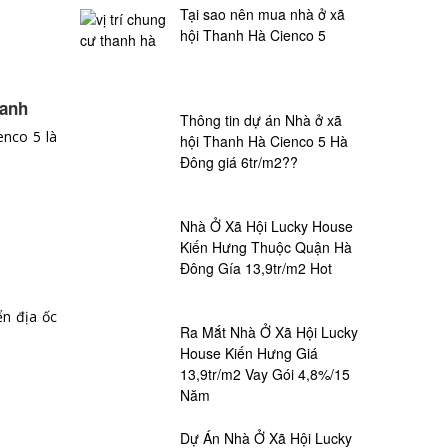
Tại sao nên mua nhà ở xã
hội Thanh Hà Cienco 5
hanh
Thông tin dự án Nhà ở xã
enco 5 là
hội Thanh Hà Cienco 5 Hà
Đông giá 6tr/m2??
Nhà Ở Xã Hội Lucky House
Kiến Hưng Thuộc Quận Hà
Đông Gía 13,9tr/m2 Hot
ển địa ốc
Ra Mắt Nhà Ở Xã Hội Lucky
House Kiến Hưng Giá
13,9tr/m2 Vay Gói 4,8%/15
Năm
Dự Án Nhà Ở Xã Hội Lucky