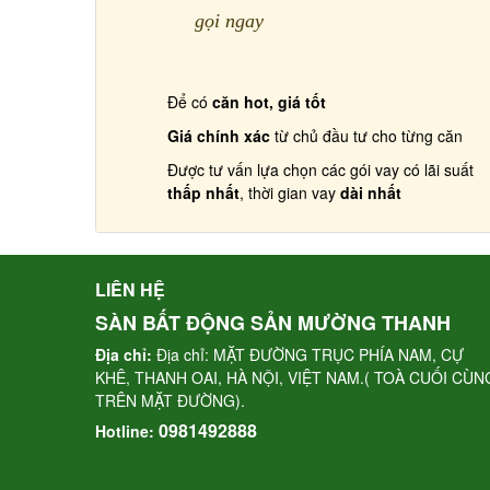
gọi ngay
Để có
căn hot, giá tốt
Giá chính xác
từ chủ đầu tư cho từng căn
Được tư vấn lựa chọn các gói vay có lãi suất
thấp nhất
, thời gian vay
dài nhất
LIÊN HỆ
SÀN BẤT ĐỘNG SẢN MƯỜNG THANH
Địa chỉ:
Địa chỉ: MẶT ĐƯỜNG TRỤC PHÍA NAM, CỰ
KHÊ, THANH OAI, HÀ NỘI, VIỆT NAM.( TOÀ CUỐI CÙN
TRÊN MẶT ĐƯỜNG).
0981492888
Hotline: