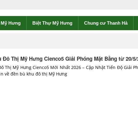
ề Mỹ Hưng
Biệt Thự Mỹ Hưng
Chung cư Thanh Hà
 Đô Thị Mỹ Hưng Cienco5 Giải Phóng Mặt Bằng từ 20/5/
ô Thị Mỹ Hưng Cienco5 Mới Nhất 2026 – Cập Nhật Tiến Độ Giải P
in về đền bù khu đô thị Mỹ Hưng