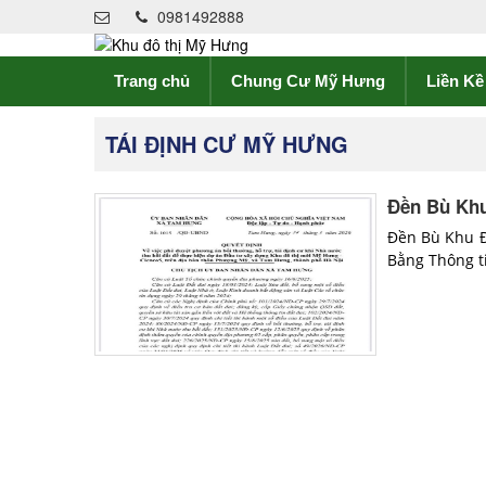
0981492888
Trang chủ
Chung Cư Mỹ Hưng
Liền K
TÁI ĐỊNH CƯ MỸ HƯNG
Đền Bù Khu
Đền Bù Khu Đ
Bằng Thông t