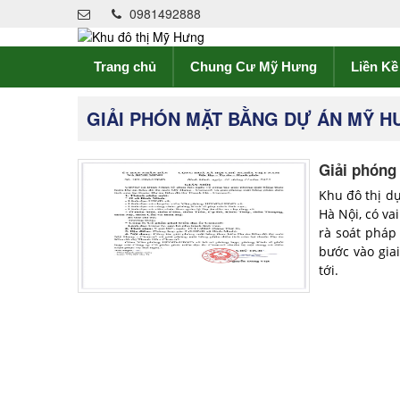
0981492888
Trang chủ
Chung Cư Mỹ Hưng
Liền K
GIẢI PHÓN MẶT BẰNG DỰ ÁN MỸ H
Giải phóng
Khu đô thị d
Hà Nội, có va
rà soát pháp
bước vào gia
tới.