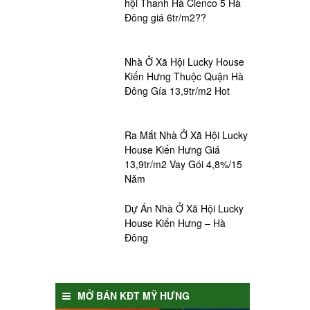
hội Thanh Hà Cienco 5 Hà
Đông giá 6tr/m2??
Nhà Ở Xã Hội Lucky House
Kiến Hưng Thuộc Quận Hà
Đông Gía 13,9tr/m2 Hot
Ra Mắt Nhà Ở Xã Hội Lucky
House Kiến Hưng Giá
13,9tr/m2 Vay Gói 4,8%/15
Năm
Dự Án Nhà Ở Xã Hội Lucky
House Kiến Hưng – Hà
Đông
MỞ BÁN KĐT MỸ HƯNG