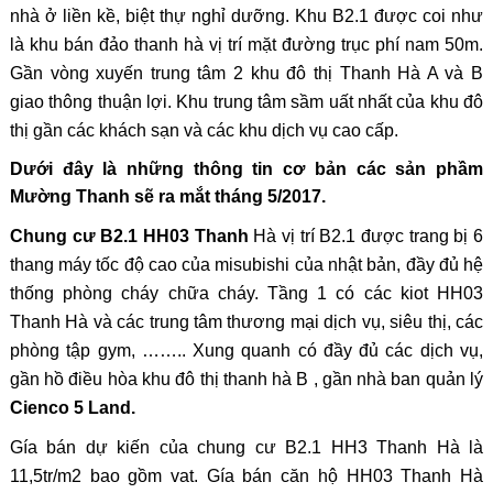
nhà ở liền kề, biệt thự nghỉ dưỡng. Khu B2.1 được coi như
là khu bán đảo thanh hà vị trí mặt đường trục phí nam 50m.
Gần vòng xuyến trung tâm 2 khu đô thị Thanh Hà A và B
giao thông thuận lợi. Khu trung tâm sầm uất nhất của khu đô
thị gần các khách sạn và các khu dịch vụ cao cấp.
Dưới đây là những thông tin cơ bản các sản phầm
Mường Thanh sẽ ra mắt tháng 5/2017.
Chung cư B2.1 HH03 Thanh
Hà vị trí B2.1 được trang bị 6
thang máy tốc độ cao của misubishi của nhật bản, đầy đủ hệ
thống phòng cháy chữa cháy. Tầng 1 có các kiot HH03
Thanh Hà và các trung tâm thương mại dịch vụ, siêu thị, các
phòng tập gym, …….. Xung quanh có đầy đủ các dịch vụ,
gần hồ điều hòa khu đô thị thanh hà B , gần nhà ban quản lý
Cienco 5 Land.
Gía bán dự kiến của chung cư B2.1 HH3 Thanh Hà là
11,5tr/m2 bao gồm vat. Gía bán căn hộ HH03 Thanh Hà