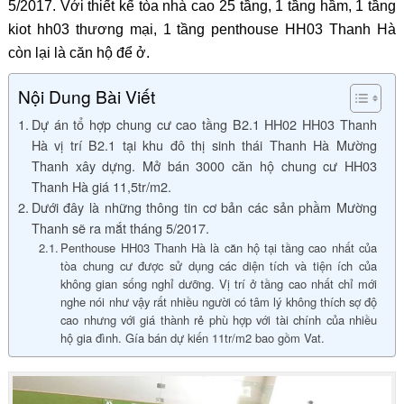
5/2017. Với thiết kế tòa nhà cao 25 tầng, 1 tầng hầm, 1 tầng
kiot hh03 thương mại, 1 tầng penthouse HH03 Thanh Hà
còn lại là căn hộ để ở.
Nội Dung Bài Viết
Dự án tổ hợp chung cư cao tầng B2.1 HH02 HH03 Thanh
Hà vị trí B2.1 tại khu đô thị sinh thái Thanh Hà Mường
Thanh xây dựng. Mở bán 3000 căn hộ chung cư HH03
Thanh Hà giá 11,5tr/m2.
Dưới đây là những thông tin cơ bản các sản phầm Mường
Thanh sẽ ra mắt tháng 5/2017.
Penthouse HH03 Thanh Hà là căn hộ tại tầng cao nhất của
tòa chung cư được sử dụng các diện tích và tiện ích của
không gian sống nghỉ dưỡng. Vị trí ở tầng cao nhất chỉ mới
nghe nói như vậy rất nhiều người có tâm lý không thích sợ độ
cao nhưng với giá thành rẻ phù hợp với tài chính của nhiều
hộ gia đình. Gía bán dự kiến 11tr/m2 bao gồm Vat.