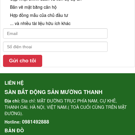
Bản vẽ mặt bằng căn hộ
Hợp đồng mẫu của chủ đầu tư
... và nhiều tài liệu hữu ích khác
LIÊN HỆ
SÀN BẤT ĐỘNG SẢN MƯỜNG THANH
Địa chỉ:
Địa chỉ: MẶT ĐƯỜNG TRỤC PHÍA NAM, CỰ KHÊ,
THANH OAI, HÀ NỘI, VIỆT NAM.( TOÀ CUỐI CÙNG TRÊN MẶT
ĐƯỜNG).
0981492888
Hotline:
BẢN ĐỒ