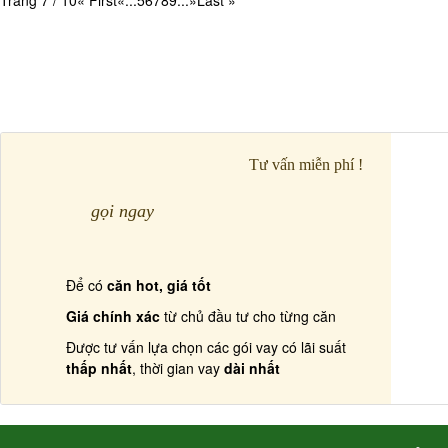
Trang 7 / 10
« First
«
...
5
6
7
8
9
...
»
Last »
Tư vấn miễn phí !
gọi ngay
Để có
căn hot, giá tốt
Giá chính xác
từ chủ đầu tư cho từng căn
Được tư vấn lựa chọn các gói vay có lãi suất
thấp nhất
, thời gian vay
dài nhất