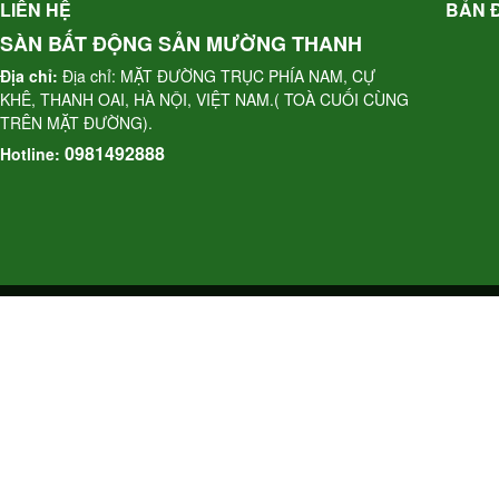
LIÊN HỆ
BẢN 
SÀN BẤT ĐỘNG SẢN MƯỜNG THANH
Địa chỉ:
Địa chỉ: MẶT ĐƯỜNG TRỤC PHÍA NAM, CỰ
KHÊ, THANH OAI, HÀ NỘI, VIỆT NAM.( TOÀ CUỐI CÙNG
TRÊN MẶT ĐƯỜNG).
0981492888
Hotline: