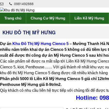
0981492888
Trang chủ
Chung Cư Mỹ Hưng
Liền Kề Mỹ Hưng
KHU ĐÔ THỊ MỸ HƯNG
Dự án
Khu Đô Thị Mỹ Hưng Cienco 5
– Mường Thanh Hà Nộ
nhiều năm triển khai dự án Cienco 5 không có đủ tiềm lực 
xuất để được thi công dự án Mỹ Hưng Cienco 5 sau khi h
Các sản phẩm sẽ được ra mắt sắp tới Liền Kề Mỹ Hưng Cien
Cienco 5, kiot, Penthouse…… Với giá thành rẻ nhất khu vực xu
khu đô thị Mỹ Hưng Cienco 5 đang được rất nhiều khách hàng 
Phân phối 5000 lô Liền Kề Mỹ Hưng Cienco 5 giá chỉ 12tr/
Penthouse Mỹ Hưng giá 8-9tr/m2.
Qúy khách có nhu cầu liên hệ trực tiếp với chúng tôi để được t
Hotline: 09