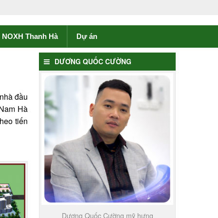
NOXH Thanh Hà
Dự án
DƯƠNG QUỐC CƯỜNG
 nhà đầu
a Nam Hà
heo tiến
Dương Quốc Cường mỹ hưng