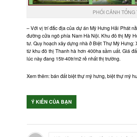
PHỐI CẢNH TỔNG 
– Với vị trí đắc địa của
dự án Mỹ Hưng Hải Phát
nằ
đường cửa ngõ phía Nam Hà Nội. Khu đô thị Mỹ Hư
tư. Quy hoạch xây dựng nhà ở Biệt Thự Mỹ Hưng: X
từ khu đô thị Thanh hà hơn 400ha sầm uất. Giá đất
lúc này đang 15tr-40tr/m2 rẻ nhất thị trường.
Xem thêm:
bán đất biệt thự mỹ hưng
,
biệt thự mỹ h
Ý KIẾN CỦA BẠN