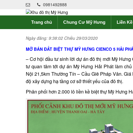
0981492888
Trang chủ
Chung Cư Mỹ Hưng
Liền K
Ngày đăng: 9:38:02 Chiều 29/03/2020
MỞ BÁN ĐẤT BIỆT THỰ MỸ HƯNG CIENCO 5 HẢI PHÁ
– Cơ hội đầu tư sinh lời dự án đô thị mới Mỹ Hư
tư quan tâm tới dự án Mỹ Hưng Hải Phát làm chủ
Nội 21,5km Thường Tín – Cầu Giẽ Pháp Vân. Giá
độ xây dựng hạ tầng cơ sở thiết yếu của đô thị.
Phân phối hơn 2.000 lô liền kề biệt thự Mỹ Hưng Hải