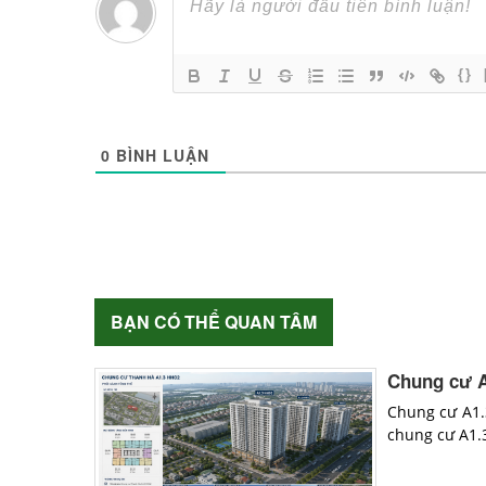
{}
0
BÌNH LUẬN
BẠN CÓ THỂ QUAN TÂM
Chung cư A
Chung cư A1.
chung cư A1.