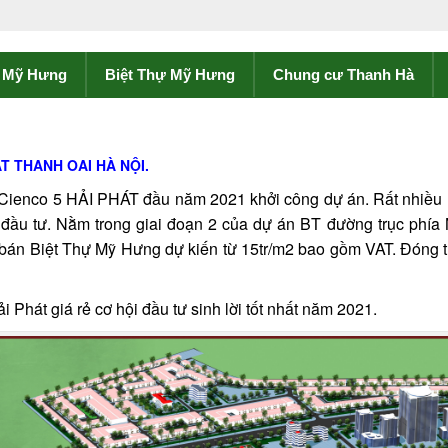
ề Mỹ Hưng
Biệt Thự Mỹ Hưng
Chung cư Thanh Hà
T THANH OAI HÀ NỘI.
ng Cienco 5 HẢI PHÁT đầu năm 2021 khởi công dự án. Rất nhiều
 đầu tư. Nằm trong giai đoạn 2 của dự án BT đường trục phí
 bán
Biệt Thự Mỹ Hưng
dự kiến từ 15tr/m2 bao gồm VAT. Đóng t
 Phát giá rẻ cơ hội đầu tư sinh lời tốt nhất năm 2021.