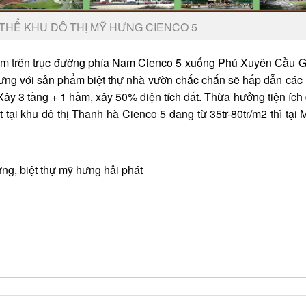
THỂ KHU ĐÔ THỊ MỸ HƯNG CIENCO 5
m trên trục đường phía Nam Cienco 5 xuống Phú Xuyên Cầu G
ng với sản phẩm biệt thự nhà vườn chắc chắn sẽ hấp dẫn các
ây 3 tầng + 1 hầm, xây 50% diện tích đất. Thừa hưởng tiện ích
 tại khu đô thị Thanh hà Cienco 5 đang từ 35tr-80tr/m2 thì tại
ưng
,
biệt thự mỹ hưng hải phát