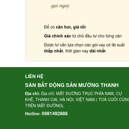
gọi ngay
Để có
căn hot, giá tốt
Giá chính xác
từ chủ đầu tư cho từng căn
Được tư vấn lựa chọn các gói vay có lãi suất
thấp nhất
, thời gian vay
dài nhất
LIÊN HỆ
SÀN BẤT ĐỘNG SẢN MƯỜNG THANH
Địa chỉ:
Địa chỉ: MẶT ĐƯỜNG TRỤC PHÍA NAM, CỰ
KHÊ, THANH OAI, HÀ NỘI, VIỆT NAM.( TOÀ CUỐI CÙN
TRÊN MẶT ĐƯỜNG).
0981492888
Hotline: