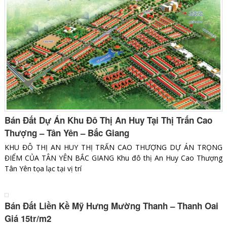
Bán Đất Dự Án Khu Đô Thị An Huy Tại Thị Trấn Cao
Thượng – Tân Yên – Bắc Giang
KHU ĐÔ THỊ AN HUY THỊ TRẤN CAO THƯỢNG DỰ ÁN TRỌNG
ĐIỂM CỦA TÂN YÊN BẮC GIANG Khu đô thị An Huy Cao Thượng
Tân Yên tọa lạc tại vị trí
Bán Đất Liền Kề Mỹ Hưng Mường Thanh – Thanh Oai
Giá 15tr/m2