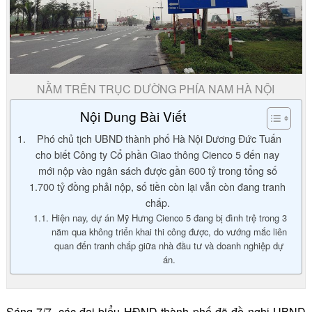
NẰM TRÊN TRỤC DƯỜNG PHÍA NAM HÀ NỘI
Nội Dung Bài Viết
Phó chủ tịch UBND thành phố Hà Nội Dương Đức Tuấn
cho biết Công ty Cổ phần Giao thông Cienco 5 đến nay
mới nộp vào ngân sách được gần 600 tỷ trong tổng số
1.700 tỷ đồng phải nộp, số tiền còn lại vẫn còn đang tranh
chấp.
Hiện nay, dự án Mỹ Hưng Cienco 5 đang bị đình trệ trong 3
năm qua không triển khai thi công được, do vướng mắc liên
quan đến tranh chấp giữa nhà đầu tư và doanh nghiệp dự
án.
Sáng 7/7, các đại biểu HĐND thành phố đã đề nghị UBND