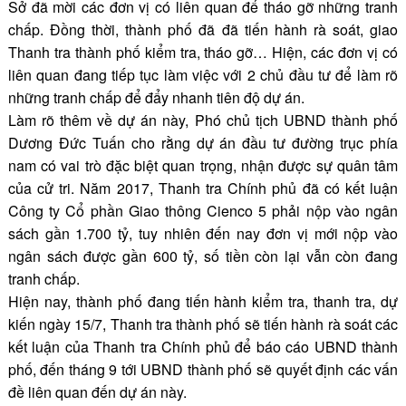
Sở đã mời các đơn vị có liên quan để tháo gỡ những tranh
chấp. Đồng thời, thành phố đã đã tiến hành rà soát, giao
Thanh tra thành phố kiểm tra, tháo gỡ… Hiện, các đơn vị có
liên quan đang tiếp tục làm việc với 2 chủ đầu tư để làm rõ
những tranh chấp để đẩy nhanh tiên độ dự án.
Làm rõ thêm về dự án này, Phó chủ tịch UBND thành phố
Dương Đức Tuấn cho rằng dự án đầu tư đường trục phía
nam có vai trò đặc biệt quan trọng, nhận được sự quân tâm
của cử tri. Năm 2017, Thanh tra Chính phủ đã có kết luận
Công ty Cổ phần Giao thông Cienco 5 phải nộp vào ngân
sách gần 1.700 tỷ, tuy nhiên đến nay đơn vị mới nộp vào
ngân sách được gần 600 tỷ, số tiền còn lại vẫn còn
đang
tranh chấp
.
Hiện nay, thành phố đang tiến hành kiểm tra, thanh tra, dự
kiến ngày 15/7, Thanh tra thành phố sẽ tiến hành rà soát các
kết luận của Thanh tra Chính phủ để báo cáo UBND thành
phố, đến tháng 9 tới UBND thành phố sẽ quyết định các vấn
đề liên quan đến dự án này.