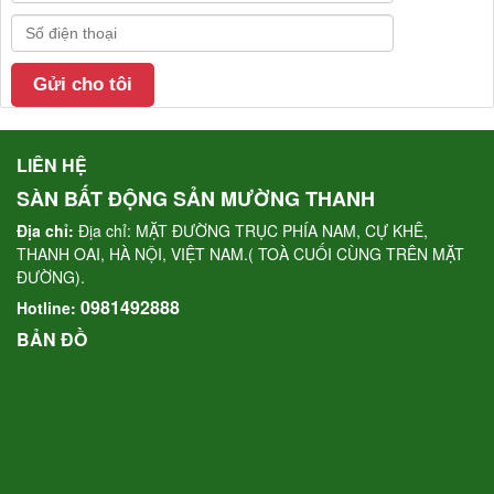
LIÊN HỆ
SÀN BẤT ĐỘNG SẢN MƯỜNG THANH
Địa chỉ:
Địa chỉ: MẶT ĐƯỜNG TRỤC PHÍA NAM, CỰ KHÊ,
THANH OAI, HÀ NỘI, VIỆT NAM.( TOÀ CUỐI CÙNG TRÊN MẶT
ĐƯỜNG).
0981492888
Hotline:
BẢN ĐỒ