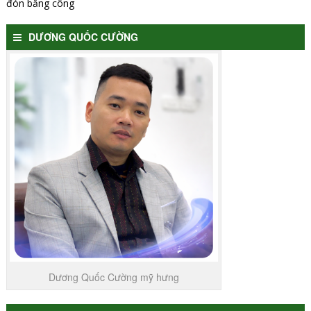
đón bằng công
DƯƠNG QUỐC CƯỜNG
Dương Quốc Cường mỹ hưng