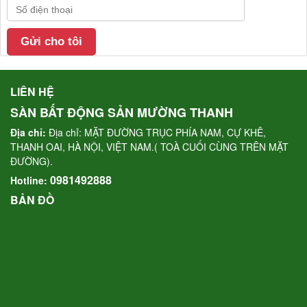
LIÊN HỆ
SÀN BẤT ĐỘNG SẢN MƯỜNG THANH
Địa chỉ:
Địa chỉ: MẶT ĐƯỜNG TRỤC PHÍA NAM, CỰ KHÊ,
THANH OAI, HÀ NỘI, VIỆT NAM.( TOÀ CUỐI CÙNG TRÊN MẶT
ĐƯỜNG).
0981492888
Hotline:
BẢN ĐỒ