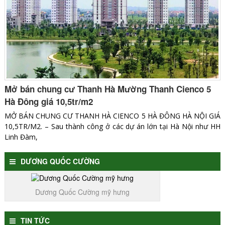
Mở bán chung cư Thanh Hà Mường Thanh Cienco 5
Hà Đông giá 10,5tr/m2
MỞ BÁN CHUNG CƯ THANH HÀ CIENCO 5 HÀ ĐÔNG HÀ NỘI GIÁ
10,5TR/M2. – Sau thành công ở các dự án lớn tại Hà Nội như HH
Linh Đàm,
DƯƠNG QUỐC CƯỜNG
Dương Quốc Cường mỹ hưng
TIN TỨC