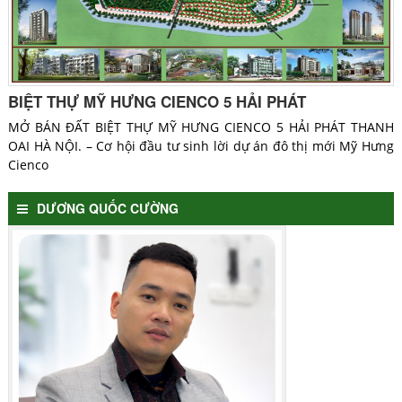
BIỆT THỰ MỸ HƯNG CIENCO 5 HẢI PHÁT
MỞ BÁN ĐẤT BIỆT THỰ MỸ HƯNG CIENCO 5 HẢI PHÁT THANH
OAI HÀ NỘI. – Cơ hội đầu tư sinh lời dự án đô thị mới Mỹ Hưng
Cienco
DƯƠNG QUỐC CƯỜNG